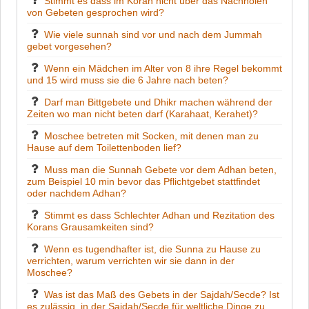
Stimmt es dass im Koran nicht über das Nachholen
von Gebeten gesprochen wird?
Wie viele sunnah sind vor und nach dem Jummah
gebet vorgesehen?
Wenn ein Mädchen im Alter von 8 ihre Regel bekommt
und 15 wird muss sie die 6 Jahre nach beten?
Darf man Bittgebete und Dhikr machen während der
Zeiten wo man nicht beten darf (Karahaat, Kerahet)?
Moschee betreten mit Socken, mit denen man zu
Hause auf dem Toilettenboden lief?
Muss man die Sunnah Gebete vor dem Adhan beten,
zum Beispiel 10 min bevor das Pflichtgebet stattfindet
oder nachdem Adhan?
Stimmt es dass Schlechter Adhan und Rezitation des
Korans Grausamkeiten sind?
Wenn es tugendhafter ist, die Sunna zu Hause zu
verrichten, warum verrichten wir sie dann in der
Moschee?
Was ist das Maß des Gebets in der Sajdah/Secde? Ist
es zulässig, in der Sajdah/Secde für weltliche Dinge zu