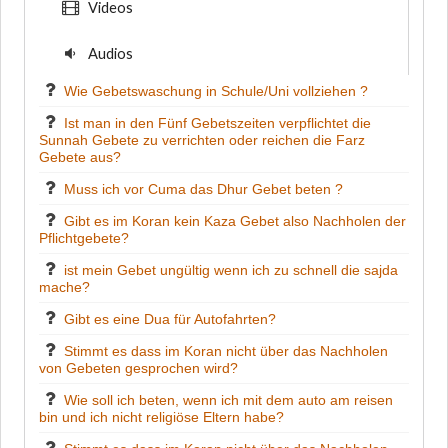
Videos
Audios
Wie Gebetswaschung in Schule/Uni vollziehen ?
Ist man in den Fünf Gebetszeiten verpflichtet die
Sunnah Gebete zu verrichten oder reichen die Farz
Gebete aus?
Muss ich vor Cuma das Dhur Gebet beten ?
Gibt es im Koran kein Kaza Gebet also Nachholen der
Pflichtgebete?
ist mein Gebet ungültig wenn ich zu schnell die sajda
mache?
Gibt es eine Dua für Autofahrten?
Stimmt es dass im Koran nicht über das Nachholen
von Gebeten gesprochen wird?
Wie soll ich beten, wenn ich mit dem auto am reisen
bin und ich nicht religiöse Eltern habe?