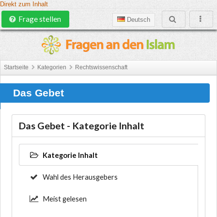
Direkt zum Inhalt
Frage stellen
Deutsch
Startseite
Kategorien
Rechtswissenschaft
Das Gebet
Das Gebet - Kategorie Inhalt
Kategorie Inhalt
Wahl des Herausgebers
Meist gelesen