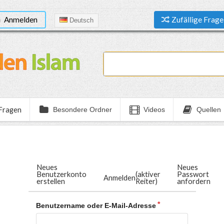
Anmelden
Zufällige Frage
Deutsch
 Fragen
Besondere Ordner
Videos
Quellen
Neues
Neues
Benutzerkonto
(aktiver
Passwort
Anmelden
erstellen
Reiter)
anfordern
Benutzername oder E-Mail-Adresse