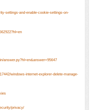
rity-settings-and-enable-cookie-settings-on-
2662922?hl=en
/bin/answer.py?hl=en&answer=95647
p/17442/windows-internet-explorer-delete-manage-
kies
curity/privacy/