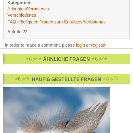
Kategorien:
Erlaubtes/Verbotenes
Verschiedenes
FAQ Häufigsten Fragen zum Erlaubtes/Verbotenes
Aufrufe 23
In order to make a comment, please
login
or
register
ÄHNLICHE FRAGEN
HÄUFİG GESTELLTE FRAGEN