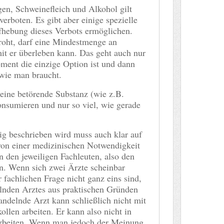
n, Schweinefleich und Alkohol gilt
erboten. Es gibt aber einige spezielle
fhebung dieses Verbots ermöglichen.
roht, darf eine Mindestmenge an
it er überleben kann. Das geht auch nur
ent die einzige Option ist und dann
 wie man braucht.
eine betörende Substanz (wie z.B.
onsumieren und nur so viel, wie gerade
ig beschrieben wird muss auch klar auf
von einer medizinischen Notwendigkeit
 den jeweiligen Fachleuten, also den
n. Wenn sich zwei Ärzte scheinbar
 fachlichen Frage nicht ganz eins sind,
lnden Arztes aus praktischen Gründen
ndelnde Arzt kann schließlich nicht mit
len arbeiten. Er kann also nicht in
arbeiten. Wenn man jedoch der Meinung