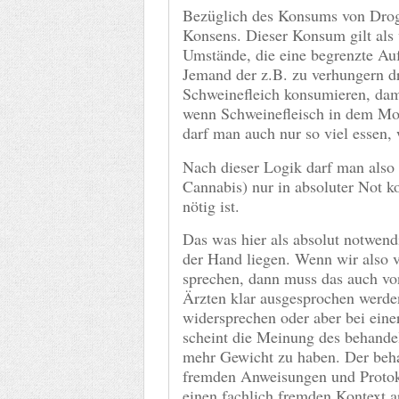
Bezüglich des Konsums von Droge
Konsens. Dieser Konsum gilt als v
Umstände, die eine begrenzte Au
Jemand der z.B. zu verhungern d
Schweinefleich konsumieren, dam
wenn Schweinefleisch in dem Mom
darf man auch nur so viel essen,
Nach dieser Logik darf man also 
Cannabis) nur in absoluter Not k
nötig ist.
Das was hier als absolut notwend
der Hand liegen. Wenn wir also 
sprechen, dann muss das auch von
Ärzten klar ausgesprochen werde
widersprechen oder aber bei einer
scheint die Meinung des behande
mehr Gewicht zu haben. Der beha
fremden Anweisungen und Protokol
einen fachlich fremden Kontext 