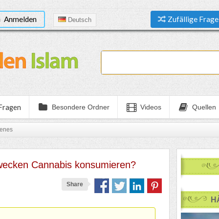
Anmelden
Zufällige Frage
Deutsch
 Fragen
Besondere Ordner
Videos
Quellen
tenes
Zwecken Cannabis konsumieren?
Share
H