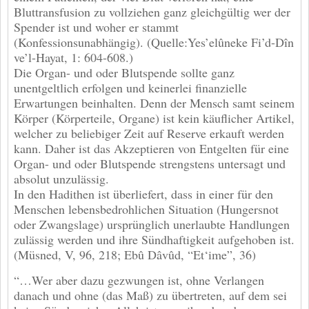
Bluttransfusion zu vollziehen ganz gleichgültig wer der
Spender ist und woher er stammt
(Konfessionsunabhängig). (Quelle:Yes’elûneke Fi’d-Dîn
ve’l-Hayat, 1: 604-608.)
Die Organ- und oder Blutspende sollte ganz
unentgeltlich erfolgen und keinerlei finanzielle
Erwartungen beinhalten. Denn der Mensch samt seinem
Körper (Körperteile, Organe) ist kein käuflicher Artikel,
welcher zu beliebiger Zeit auf Reserve erkauft werden
kann. Daher ist das Akzeptieren von Entgelten für eine
Organ- und oder Blutspende strengstens untersagt und
absolut unzulässig.
In den Hadithen ist überliefert, dass in einer für den
Menschen lebensbedrohlichen Situation (Hungersnot
oder Zwangslage) ursprünglich unerlaubte Handlungen
zulässig werden und ihre Sündhaftigkeit aufgehoben ist.
(Müsned, V, 96, 218; Ebû Dâvûd, “Et‘ime”, 36)
“…Wer aber dazu gezwungen ist, ohne Verlangen
danach und ohne (das Maß) zu übertreten, auf dem sei