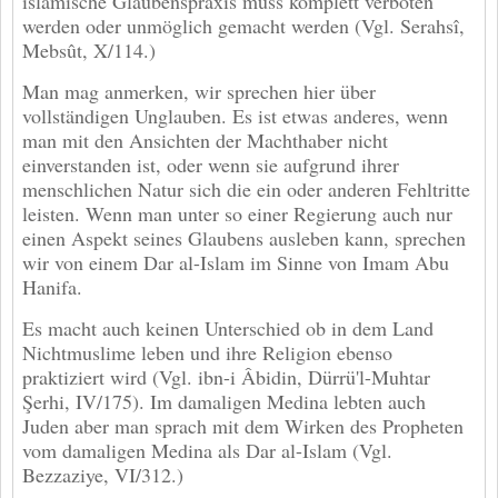
islamische Glaubenspraxis muss komplett verboten
werden oder unmöglich gemacht werden (Vgl. Serahsî,
Mebsût, X/114.)
Man mag anmerken, wir sprechen hier über
vollständigen Unglauben. Es ist etwas anderes, wenn
man mit den Ansichten der Machthaber nicht
einverstanden ist, oder wenn sie aufgrund ihrer
menschlichen Natur sich die ein oder anderen Fehltritte
leisten. Wenn man unter so einer Regierung auch nur
einen Aspekt seines Glaubens ausleben kann, sprechen
wir von einem Dar al-Islam im Sinne von Imam Abu
Hanifa.
Es macht auch keinen Unterschied ob in dem Land
Nichtmuslime leben und ihre Religion ebenso
praktiziert wird (Vgl. ibn-i Âbidin, Dürrü'l-Muhtar
Şerhi, IV/175). Im damaligen Medina lebten auch
Juden aber man sprach mit dem Wirken des Propheten
vom damaligen Medina als Dar al-Islam (Vgl.
Bezzaziye, VI/312.)