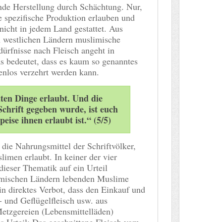
nde Herstellung durch Schächtung. Nur,
e spezifische Produktion erlauben und
nicht in jedem Land gestattet. Aus
 westlichen Ländern muslimische
dürfnisse nach Fleisch angeht in
s bedeutet, dass es kaum so genanntes
enlos verzehrt werden kann.
uten Dinge erlaubt. Und die
Schrift gegeben wurde, ist euch
eise ihnen erlaubt ist.“ (5/5)
 die Nahrungsmittel der Schriftvölker,
limen erlaubt. In keiner der vier
dieser Thematik auf ein Urteil
slamischen Ländern lebenden Muslime
in direktes Verbot, dass den Einkauf und
 und Geflügelfleisch usw. aus
Metzgereien (Lebensmittelläden)
as Urteil: Das geschnittene Fleisch vom