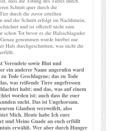
ist, dass die Tötung des Tieres durch
eren Schnitt quer durch die
 Tier durch die zuvor erteilten
 und der Schnitt erfolgt im Nachhinein,
schächtet und ist offiziell nicht zum
ar schon Tot bevor es die Halsschlagader
 Genau genommen wurde hierbei nur
er Hals durchgeschnitten, was nicht die
rfüllt.
st Verendete sowie Blut und
ber ein anderer Name angerufen ward
as zu Tode Geschlagene; das zu Tode
as, was reißende Tiere angefressen
hlachtet habt; und das, was auf einem
chtet worden ist; auch dass ihr euer
rkunden sucht. Das ist Ungehorsam.
eurem Glauben verzweifelt, also
chtet Mich. Heute habe Ich eure
et und Meine Gnade an euch erfüllt
ntnis erwählt. Wer aber durch Hunger