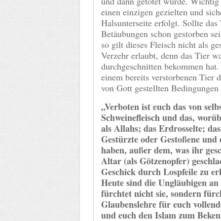
und dann getötet wurde. Wichtig 
einen einzigen gezielten und sich
Halsunterseite erfolgt. Sollte das
Betäubungen schon gestorben sein
so gilt dieses Fleisch nicht als ge
Verzehr erlaubt, denn das Tier w
durchgeschnitten bekommen hat.
einem bereits verstorbenen Tier d
von Gott gestellten Bedingungen e
„Verboten ist euch das von selb
Schweinefleisch und das, worü
als Allahs; das Erdrosselte; d
Gestürzte oder Gestoßene und d
haben, außer dem, was ihr gesc
Altar (als Götzenopfer) geschla
Geschick durch Lospfeile zu e
Heute sind die Ungläubigen an 
fürchtet nicht sie, sondern für
Glaubenslehre für euch vollend
und euch den Islam zum Beken