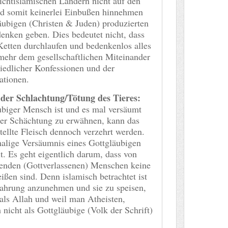
ichtislamischen Ländern nicht auf den
nd somit keinerlei Einbußen hinnehmen
ubigen (Christen & Juden) produzierten
denken geben. Dies bedeutet nicht, dass
 Ketten durchlaufen und bedenkenlos alles
 mehr dem gesellschaftlichen Miteinander
edlicher Konfessionen und der
ationen.
er Schlachtung/Tötung des Tieres:
ubiger Mensch ist und es mal versäumt
er Schächtung zu erwähnen, kann das
ellte Fleisch dennoch verzehrt werden.
malige Versäumnis eines Gottgläubigen
t. Es geht eigentlich darum, dass von
enden (Gottverlassenen) Menschen keine
ßen sind. Denn islamisch betrachtet ist
ahrung anzunehmen und sie zu speisen,
als Allah und weil man Atheisten,
nicht als Gottgläubige (Volk der Schrift)