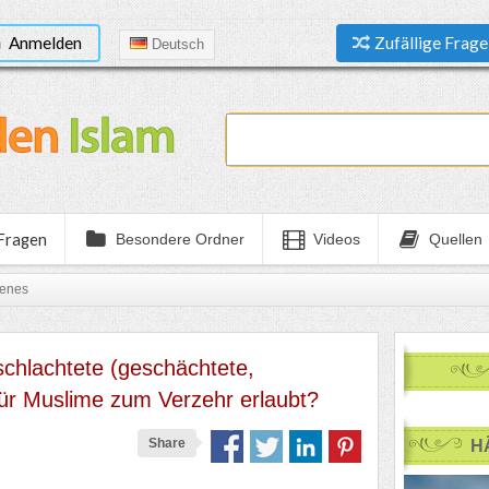
Anmelden
Zufällige Frage
Deutsch
 Fragen
Besondere Ordner
Videos
Quellen
tenes
schlachtete (geschächtete,
für Muslime zum Verzehr erlaubt?
Share
H