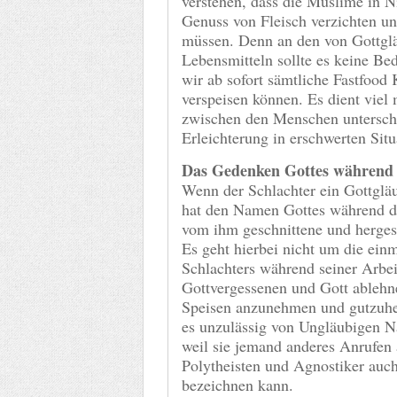
verstehen, dass die Muslime in N
Genuss von Fleisch verzichten u
müssen. Denn an den von Gottglä
Lebensmitteln sollte es keine Be
wir ab sofort sämtliche Fastfood
verspeisen können. Es dient viel
zwischen den Menschen unterschi
Erleichterung in erschwerten Situ
Das Gedenken Gottes während d
Wenn der Schlachter ein Gottglä
hat den Namen Gottes während d
vom ihm geschnittene und hergest
Es geht hierbei nicht um die ein
Schlachters während seiner Arbei
Gottvergessenen und Gott ablehn
Speisen anzunehmen und gutzuhei
es unzulässig von Ungläubigen N
weil sie jemand anderes Anrufen 
Polytheisten und Agnostiker auch 
bezeichnen kann.