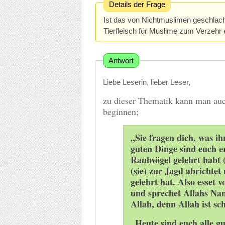
Details der Frage
Ist das von Nichtmuslimen geschlac
Tierfleisch für Muslime zum Verzehr 
Antwort
Liebe Leserin, lieber Leser,
zu dieser Thematik kann man auc
beginnen;
„Sie fragen dich, was ih
guten Dinge sind euch e
Raubvögel gelehrt habt 
(sie) zur Jagd abrichtet
gelehrt hat. Also esset 
und sprechet Allahs Na
Allah, denn Allah ist s
„Heute sind euch alle g