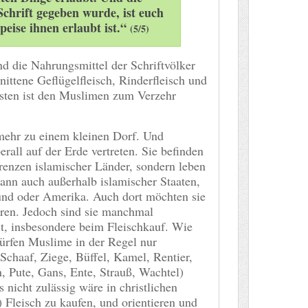
Schrift gegeben wurde, ist euch
peise ihnen erlaubt ist.“
(5/5)
d die Nahrungsmittel der Schriftvölker
ittene Geflügelfleisch, Rinderfleisch und
isten ist den Muslimen zum Verzehr
mehr zu einem kleinen Dorf. Und
erall auf der Erde vertreten. Sie befinden
renzen islamischer Länder, sondern leben
mann auch außerhalb islamischer Staaten,
und oder Amerika. Auch dort möchten sie
hren. Jedoch sind sie manchmal
t, insbesondere beim Fleischkauf. Wie
dürfen Muslime in der Regel nur
Schaaf, Ziege, Büffel, Kamel, Rentier,
, Pute, Gans, Ente, Strauß, Wachtel)
s nicht zulässig wäre in christlichen
 Fleisch zu kaufen, und orientieren und