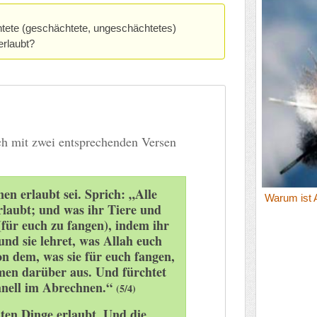
htete (geschächtete, ungeschächtetes)
erlaubt?
h mit zwei entsprechenden Versen
nen erlaubt sei. Sprich: „Alle
Warum ist 
rlaubt; und was ihr Tiere und
(für euch zu fangen), indem ihr
 und sie lehret, was Allah euch
von dem, was sie für euch fangen,
men darüber aus. Und fürchtet
chnell im Abrechnen.“
(5/4)
uten Dinge erlaubt. Und die