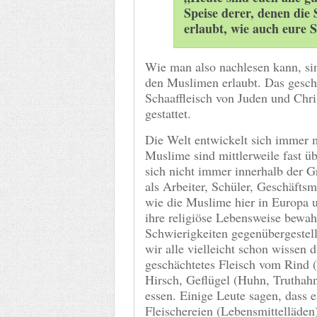
Speise derer, denen die 
erlaubt, wie auch eure S
Wie man also nachlesen kann, sin
den Muslimen erlaubt. Das geschn
Schaaffleisch von Juden und Chr
gestattet.
Die Welt entwickelt sich immer 
Muslime sind mittlerweile fast üb
sich nicht immer innerhalb der G
als Arbeiter, Schüler, Geschäfts
wie die Muslime hier in Europa 
ihre religiöse Lebensweise bewa
Schwierigkeiten gegenübergestell
wir alle vielleicht schon wissen 
geschächtetes Fleisch vom Rind (
Hirsch, Geflügel (Huhn, Truthahn
essen. Einige Leute sagen, dass e
Fleischereien (Lebensmittelläden)