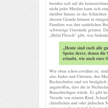
berufen sich auf die kennzeichne
nicht jeder Muslim kann sich ein
darüber hinaus ist das Schächten 
diesem Grunde können in einigen
Familien was ihre natürlichen Be
schwierige Umstände geraten. Da
„Helal Fleisch“ gibt, was bedenk
„Heute sind euch alle g
Speise derer, denen die 
erlaubt, wie auch eure Sp
Wie oben schon erwähnt ist, sind
also Juden und Christen, den Mus
Rechtschulen sind wir bezüglich 
angetroffen, dass die in Nichti
Benachteiligen würde. Es gibt ke
Verzehr von reinem Rind, Schaaf-
christlichen und oder jüdischen 
untersagt. Grundsätzlich lautet d