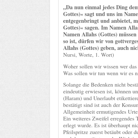
„Da nun einmal jedes Ding de
Gottes)« sagt und uns im Name
entgegenbringt und anbietet, 
Gottes)« sagen. Im Namen Alla
Namen Allahs (Gottes) müssen
so ist, dürfen wir von gottver
Allahs (Gottes) geben, auch n
Nursi, Worte, 1. Wort)
Woher sollen wir wissen wer das 
Was sollen wir tun wenn wir es n
Solange die Bedenken nicht bestä
eindeutig erwiesen ist, können un
(Haram) und Unerlaubt etikettiere
bestätigt sind ist auch der Konsu
Allgemeinheit ermutigendes Urtei
Ein weiteres Zweifel erregendes 
erlegt wurde. Es ist überhaupt ni
Pfeilspritze zuerst betäubt oder 