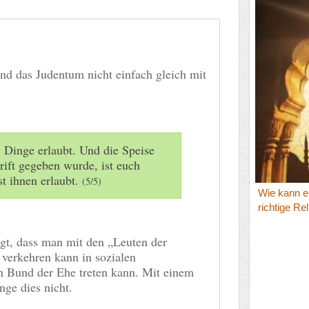
und das Judentum nicht einfach gleich mit
 Dinge erlaubt. Und die Speise
rift gegeben wurde, ist euch
st ihnen erlaubt.
(5/5)
Wie kann e
richtige Rel
gt, dass man mit den „Leuten der
 verkehren kann in sozialen
n Bund der Ehe treten kann. Mit einem
nge dies nicht.