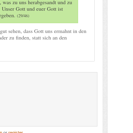
s, was zu uns herabgesandt und zu
 Unser Gott und euer Gott ist
ergeben.
(29/46)
gut sehen, dass Gott uns ermahnt in den
r zu finden, statt sich an den
in
or
register