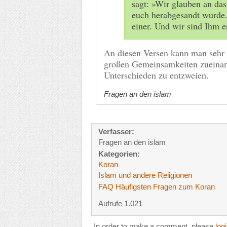
sagt: »Wir glauben an da
euch herabgesandt wurde.
einer. Und wir sind Ihm 
An diesen Versen kann man sehr 
großen Gemeinsamkeiten zueinande
Unterschieden zu entzweien.
Fragen an den islam
Verfasser:
Fragen an den islam
Kategorien:
Koran
Islam und andere Religionen
FAQ Häufigsten Fragen zum Koran
Aufrufe 1.021
In order to make a comment, please
log