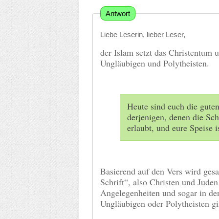
Antwort
Liebe Leserin, lieber Leser,
der Islam setzt das Christentum 
Ungläubigen und Polytheisten.
Heute sind euch die guten
derjenigen, denen die Sch
erlaubt, und eure Speise i
Basierend auf den Vers wird gesa
Schrift“, also Christen und Juden
Angelegenheiten und sogar in de
Ungläubigen oder Polytheisten gi