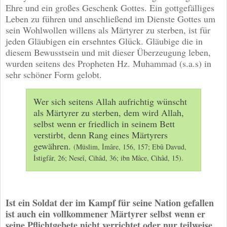
Ehre und ein großes Geschenk Gottes. Ein gottgefälliges
Leben zu führen und anschließend im Dienste Gottes um
sein Wohlwollen willens als Märtyrer zu sterben, ist für
jeden Gläubigen ein ersehntes Glück. Gläubige die in
diesem Bewusstsein und mit dieser Überzeugung leben,
wurden seitens des Propheten Hz. Muhammad (s.a.s) in
sehr schöner Form gelobt.
Wer sich seitens Allah aufrichtig wünscht
als Märtyrer zu sterben, dem wird Allah,
selbst wenn er friedlich in seinem Bett
verstirbt, denn Rang eines Märtyrers
gewähren.
(Müslim, İmâre, 156, 157; Ebû Davud,
İstigfâr, 26; Neseî, Cihâd, 36; ibn Mâce, Cihâd, 15).
Ist ein Soldat der im Kampf für seine Nation gefallen
ist auch ein vollkommener Märtyrer selbst wenn er
seine Pflichtgebete nicht verrichtet oder nur teilweise