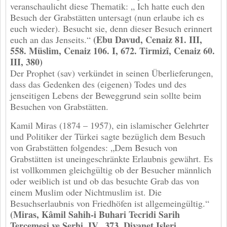
veranschaulicht diese Thematik: „ Ich hatte euch den
Besuch der Grabstätten untersagt (nun erlaube ich es
euch wieder). Besucht sie, denn dieser Besuch erinnert
(Ebu Davud, Cenaiz 81. III,
euch an das Jenseits.“
558. Müslim, Cenaiz 106. I, 672. Tirmizî, Cenaiz 60.
III, 380)
Der Prophet (sav) verkündet in seinen Überlieferungen,
dass das Gedenken des (eigenen) Todes und des
jenseitigen Lebens der Beweggrund sein sollte beim
Besuchen von Grabstätten.
Kamil Miras (1874 – 1957), ein islamischer Gelehrter
und Politiker der Türkei sagte bezüglich dem Besuch
von Grabstätten folgendes: „Dem Besuch von
Grabstätten ist uneingeschränkte Erlaubnis gewährt. Es
ist vollkommen gleichgültig ob der Besucher männlich
oder weiblich ist und ob das besuchte Grab das von
einem Muslim oder Nichtmuslim ist. Die
Besuchserlaubnis von Friedhöfen ist allgemeingültig.“
(Miras, Kâmil Sahih-i Buhari Tecridi Sarih
Tercemesi ve Serhi, IV, .373. Diyanet Isleri