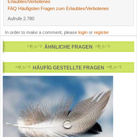
Erlaubtes/Verbotenes
FAQ Häufigsten Fragen zum Erlaubtes/Verbotenes
Aufrufe 2.780
In order to make a comment, please
login
or
register
ÄHNLICHE FRAGEN
HÄUFİG GESTELLTE FRAGEN