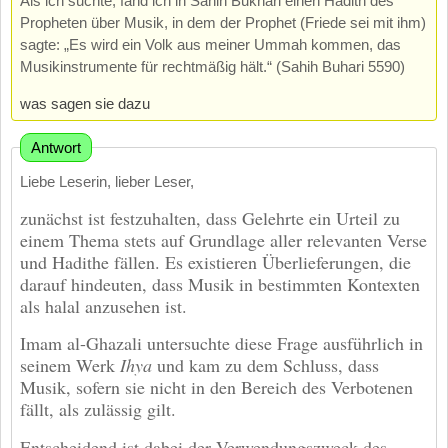
Als ich suchte, fand ich in Sahih Bukhari einen Hadith des
Propheten über Musik, in dem der Prophet (Friede sei mit ihm)
sagte: „Es wird ein Volk aus meiner Ummah kommen, das
Musikinstrumente für rechtmäßig hält.“ (Sahih Buhari 5590)
was sagen sie dazu
Antwort
Liebe Leserin, lieber Leser,
zunächst ist festzuhalten, dass Gelehrte ein Urteil zu
einem Thema stets auf Grundlage aller relevanten Verse
und Hadithe fällen. Es existieren Überlieferungen, die
darauf hindeuten, dass Musik in bestimmten Kontexten
als halal anzusehen ist.
Imam al-Ghazali untersuchte diese Frage ausführlich in
seinem Werk
Ihya
und kam zu dem Schluss, dass
Musik, sofern sie nicht in den Bereich des Verbotenen
fällt, als zulässig gilt.
Entscheidend ist dabei der Verwendungszweck des