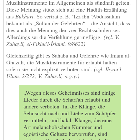
Musikinstrumente im Allgemeinen als sündhaft gelten.
Diese Meinung stützt sich auf eine Hadith-Erzählung
aus
Bukhari
. So vertrat z. B. ‘Izz ibn ‘Abdussalam –
bekannt als „Sultan der Gelehrten“ – die Ansicht, dass
dies auch die Meinung der vier Rechtsschulen sei.
Allerdings sei die Verfehlung geringfügig.
(vgl. V.
Zuhaylî, el-Fıkhu’l-İslami, 9/6622)
Gleichzeitig gibt es Sahaba und Gelehrte wie Imam al-
Ghazali, die Musikinstrumente für erlaubt halten –
sofern sie nicht explizit verboten sind.
(vgl. İhyau’l-
Ulum, 2/272; V. Zuhaylî, a.g.y.)
„Wegen dieses Geheimnisses sind einige
Lieder durch die Schari'ah erlaubt und
andere verboten. Ja, die Klänge, die
Sehnsucht nach und Liebe zum Schöpfer
vermitteln, sind halal. Klänge, die eine
Art melancholischen Kummer und
egoistische Gelüste hervorrufen, sind