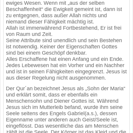
ewiges Wesen. Wenn mit „aus der selben
Beschaffenheit“ die Ewigkeit gemeint ist, dann ist
zu entgegnen, dass außer Allah nichts und
niemand dieser Fähigkeit mächtig ist.
Allah ist immerwährend Fortbestehend, Er ist frei
von Raum und Zeit.
Seine Attribute sind unendlich und sein Bestehen
ist notwendig. Keiner der Eigenschaften Gottes
sind bei einem Geschöpf denkbar.
Alles Erschaffene hat einen Anfang und ein Ende.
Jedes Lebewesen hat ein Vorher und ein Nachher
und ist in seinen Fähigkeiten eingegrenzt. Jesus ist
aus dieser Regelung nicht ausgenommen.
Der Qur´an bezeichnet Jesus als „Sohn der Maria“
und erklärt somit, dass er ebenfalls ein
Menschensohn und Diener Gottes ist. Während
Jesus sich im Mutterleib befand, wurde ihm seine
Seele seitens des Engels Gabriel(a.s.), dessen
Eigenname unter anderen auch Geist/Seele ist,
eingeflösst. Das wesentliche das am Menschen
zählt ist die Seele. Der Körper ist das Kleid und die