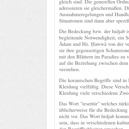
gleich sind. Die generellen Ord
adressieren sie gleichermaßen. D
Ausnahmeregelungen und Handlu
Situationen sind dann aber spezif
Die Bedeckung bzw. der hidjab is
begleitende Notwendigkeit, ein S
Ādam und Hz. Ḥawwā von der ver
sie ihre gegenseitigen Schamzone
mit den Blättern im Paradies zu 
auf die Beziehung zwischen de
verstehen.
Die koranischen Begriffe sind in
Kleidung vielfältig. Diese Versch
Kleidung viele verschiedene Zwec
Das Wort "tesettür" welches tür
üblicherweise für die Bedeckung
nicht vor. Das Wort hidjab komm
sein, dass in verschiedenen kult
den Begrifflichkeiten umgehen.