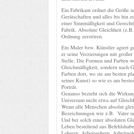
Ein Fabrikant ordnet die Größe se
Gerätschaften und alles bis hin z
einer Sinnmäßigkeit und Gerechtig
Fabrik. Absolute Gleichheit (z.B
Ordnung zerstören.
Ein Maler bzw. Künstler agiert ge
er seine Verzierungen mit großer
Stelle. Die Formen und Farben we
Gleichmäßigkeit, sondern nach Ger
Farben dort, wo sie am besten pla
seiner Kunst) so wie es am besten
Porträt.
Genauso bezieht sich die Wirkun
Universum nicht etwa auf Gleichb
Wenn alle Menschen absolut gle
Bezeichnungen wie z.B. Vater und
Und bei solch einer absoluten Gle
Leben bestehend aus Befehlshaber
Lehrern, Arbeitgebern, Arbeitnehm