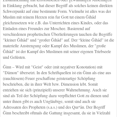
in Einklang gebracht, hat dieser Begriff als solches keinen direkten
Schwerpunkt auf eine bestimmte Form. Vielmehr ist alles was der
Muslim mit reinem Herzen rein fur Gott tut einem Ǧihād
gleichzusetzen wie z.B. das Unterrichten eines Kindes, oder das
Einladen eines Freundes zur Moschee. Basierend auf
verschiedenen prophetischen Überlieferungen tauchen die Begriffe
"kleiner Ǧihād" und “großer Ǧihād” auf. Der “kleine Ǧihād” ist die
materielle Anstrengung oder Kampf des Muslimen, der "große
Ǧihād" ist der Kampf des Muslimen mit seiner eigenen Triebseele
und Gelüsten.
Ǧinn – Wird mit "Geist" oder (mit negativer Konotation) mit
"Dämon" übersetzt. In den Schriftquellen ist ein Ǧinn als eine aus
(rauchlosem) Feuer geschaffene geisterartige Schöpfung
beschrieben, die in ihrer Welt bzw. Dimension lebt. Somit
entziehen sie sich (prinzipiell) unserer Wahrnehmung. Auch sie
sind als Teil der Schöpfung dazu verpflichtet Gott zu dienen und
unter ihnen gibt es auch Ungläubige, somit sind auch sie
Adressaten des Propheten (s.a.s.) und des Qurʾān. Der Begriff
Ǧinn beschreibt oftmals die Gattung insgesamt, da sie in Vielzahl