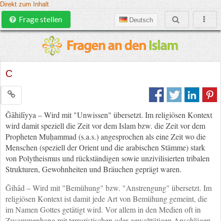
Direkt zum Inhalt
Frage stellen
Deutsch
C
Ǧāhilīyya – Wird mit "Unwissen" übersetzt. Im religiösen Kontext
wird damit speziell die Zeit vor dem Islam bzw. die Zeit vor dem
Propheten Muḥammad (s.a.s.) angesprochen als eine Zeit wo die
Menschen (speziell der Orient und die arabischen Stämme) stark
von Polytheismus und rückständigen sowie unzivilisierten tribalen
Strukturen, Gewohnheiten und Bräuchen geprägt waren.
Ǧihād – Wird mit "Bemühung" bzw. "Anstrengung" übersetzt. Im
religiösen Kontext ist damit jede Art von Bemühung gemeint, die
im Namen Gottes getätigt wird. Vor allem in den Medien oft in
Zusammenhang mit terroristischen oder gewalttätigen Anschlägen