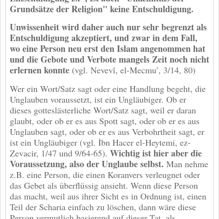
Grundsätze der Religion" keine Entschuldigung.
Unwissenheit wird daher auch nur sehr begrenzt als
Entschuldigung akzeptiert, und zwar in dem Fall,
wo eine Person neu erst den Islam angenommen hat
und die Gebote und Verbote mangels Zeit noch nicht
erlernen konnte
(vgl. Nevevî, el-Mecmu’, 3/14, 80)
Wer ein Wort/Satz sagt oder eine Handlung begeht, die
Unglauben voraussetzt, ist ein Ungläubiger. Ob er
dieses gotteslästerliche Wort/Satz sagt, weil er daran
glaubt, oder ob er es aus Spott sagt, oder ob er es aus
Unglauben sagt, oder ob er es aus Verbohrtheit sagt, er
ist ein Ungläubiger (vgl. İbn Hacer el-Heytemi, ez-
Wichtig ist hier aber die
Zevacir, 1/47 und 9/64-65).
Voraussetzung, also der Unglaube selbst.
Man nehme
z.B. eine Person, die einen Koranvers verleugnet oder
das Gebet als überflüssig ansieht. Wenn diese Person
das macht, weil aus ihrer Sicht es in Ordnung ist, einen
Teil der Scharia einfach zu löschen, dann wäre diese
Person vermutlich basierend auf dieser Tat, als