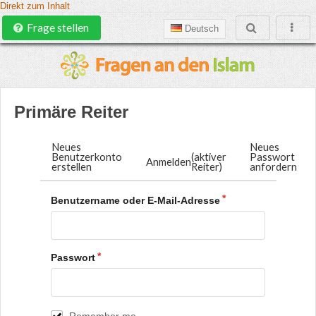
Direkt zum Inhalt
Frage stellen
Deutsch
Primäre Reiter
Neues
Neues
Benutzerkonto
(aktiver
Passwort
Anmelden
erstellen
Reiter)
anfordern
Benutzername oder E-Mail-Adresse
Passwort
Remember me