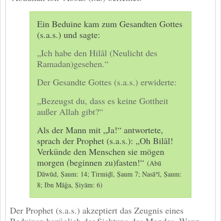
Ein Beduine kam zum Gesandten Gottes
(s.a.s.) und sagte:
„Ich habe den Hilāl (Neulicht des
Ramadan)gesehen.“
Der Gesandte Gottes (s.a.s.) erwiderte:
„Bezeugst du, dass es keine Gottheit
außer Allah gibt?“
Als der Mann mit „Ja!“ antwortete,
sprach der Prophet (s.a.s.): „Oh Bilāl!
Verkünde den Menschen sie mögen
morgen (beginnen zu)fasten!“
(Abū
Dāwūd, Ṣaum: 14; Tirmiḏī, Ṣaum 7; Nasāʾī, Ṣaum:
8; Ibn Māǧa, Ṣiyām: 6)
Der Prophet (s.a.s.) akzeptiert das Zeugnis eines