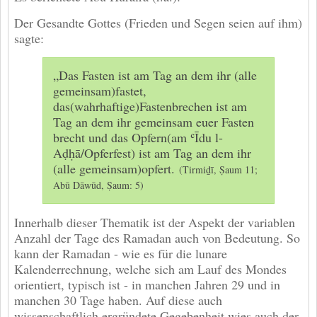
Der Gesandte Gottes (Frieden und Segen seien auf ihm)
sagte:
„Das Fasten ist am Tag an dem ihr (alle
gemeinsam)fastet,
das(wahrhaftige)Fastenbrechen ist am
Tag an dem ihr gemeinsam euer Fasten
brecht und das Opfern(am ʿĪdu l-
Aḍḥā/Opferfest) ist am Tag an dem ihr
(alle gemeinsam)opfert.
(Tirmiḏī, Ṣaum 11;
Abū Dāwūd, Ṣaum: 5)
Innerhalb dieser Thematik ist der Aspekt der variablen
Anzahl der Tage des Ramadan auch von Bedeutung. So
kann der Ramadan - wie es für die lunare
Kalenderrechnung, welche sich am Lauf des Mondes
orientiert, typisch ist - in manchen Jahren 29 und in
manchen 30 Tage haben. Auf diese auch
wissenschaftlich ergründete Gegebenheit wies auch der