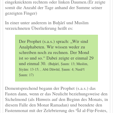
eingeknicktem rechtem oder linken Daumen.(Er zeigte
somit die Anzahl der Tage anhand der Summe seiner
gezeigten Finger)
In einer unter anderem in Buḫārī und Muslim
verzeichneten Überlieferung heißt es:
Der Prophet (s.a.s.) sprach: „Wir sind
Analphabeten. Wir wissen weder zu
schreiben noch zu rechnen. Der Mond
ist so und so.“ Dabei zeigte er einmal 29
und einmal 30.
(Buḫārī, Ṣaum: 13; Muslim,
Ṣiyām: 13-15; , Abū Dāwūd, Ṣaum: 4; Nasāʾī
Ṣaum: 17)
Dementsprechend begann der Prophet (s.a.s.) das
Fasten dann, wenn er das Neulicht beziehungsweise den
Sichelmond (als Hinweis auf den Beginn des Monats, in
diesem Falle den Monat Ramadan) und beendete den
Fastenmonat mit der Zelebrierung des ʿĪd al-Fiṭr-Festes,