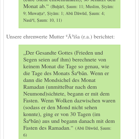
Monat ab.“
(Buḫārī, Ṣaum: 11; Muslim, Ṣiyām:
9; Muwaṭṭaʾ, Ṣiyām: 1; Abū Dāwūd, Ṣaum: 4;
Nasāʾī, Ṣaum: 10, 11)
Unsere ehrenwerte Mutter ʿĀʾiša (r.a.) berichtet:
„Der Gesandte Gottes (Frieden und
Segen seien auf ihm) berechnete von
keinem Monat die Tage so genau, wie
die Tage des Monats Šaʿbān. Wenn er
dann die Mondsichel des Monat
Ramadan (unmittelbar nach dem
Neumond)sichtete, begann er mit dem
Fasten. Wenn Wolken dazwischen waren
(sodass er den Mond nicht sehen
konnte), ging er von 30 Tagen (im
Šaʿbān) aus und begann danach mit dem
Fasten des Ramadan.“
(Abū Dāwūd, Ṣaum:
6)