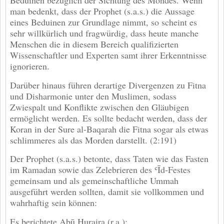
Beduinen bezüglich der Sichtung des Mondes. Wenn
man bedenkt, dass der Prophet (s.a.s.) die Aussage
eines Beduinen zur Grundlage nimmt, so scheint es
sehr willkürlich und fragwürdig, dass heute manche
Menschen die in diesem Bereich qualifizierten
Wissenschaftler und Experten samt ihrer Erkenntnisse
ignorieren.
Darüber hinaus führen derartige Divergenzen zu Fitna
und Disharmonie unter den Muslimen, sodass
Zwiespalt und Konflikte zwischen den Gläubigen
ermöglicht werden. Es sollte bedacht werden, dass der
Koran in der Sure al-Baqarah die Fitna sogar als etwas
schlimmeres als das Morden darstellt. (2:191)
Der Prophet (s.a.s.) betonte, dass Taten wie das Fasten
im Ramadan sowie das Zelebrieren des ʿĪd-Festes
gemeinsam und als gemeinschaftliche Ummah
ausgeführt werden sollten, damit sie vollkommen und
wahrhaftig sein können:
Es berichtete Abū Huraira (r.a.):