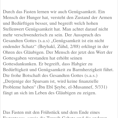
Durch das Fasten lernen wir auch Genügsamkeit. Ein
Mensch der Hunger hat, versteht den Zustand der Armen
und Bedürftigen besser, und begreift welch hohen
Stellenwert Genügsamkeit hat. Man achtet darauf nicht
mehr verschwenderisch zu sein. Der Ausspruch des
Gesandten Gottes (s.a.s) „Genügsamkeit ist ein nicht
endender Schatz“ (Beyhakî, Zühd, 2/88) erklingt in der
Ohren des Gläubigen. Der Mensch der jetzt den Wert der
Gottesgaben verstanden hat erhöht seinen
Gottesdankunken. Er begreift, dass Habgier zu
Bedürftigkeit und Genügsamkeit zu Barmherzigkeit führt.
Die frohe Botschaft des Gesandten Gottes (s.a.s.)
„Derjenige der Sparsam ist, wird keine finanzielle
Probleme haben“ (İbn Ebî Şeybe, el-Musannef, 5/331)
fängt an sich im Leben des Gläubigen zu zeigen.
Das Fasten mit den Frühstück und dem Ende eines
Fastentages, sowie die Teravih Gebete und die anderen