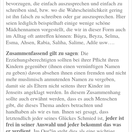
bevorzugen, die einfach auszusprechen und einfach zu
schreiben sind, bzw. wo die Wahrscheinlichkeit gering
ist ihn falsch zu schreiben oder gar auszusprechen. Hier
seien lediglich beispielhaft einige wenige schöne
Mädchennamen vorgestellt, die wir in dieser Form auch
im Alltag oft antreffen können: Büşra, Beyza, Selma,
Esma, Ahsen, Rabia, Saliha, Salime, Adile usw….
Zusammenfassend gilt zu sagen
: Die
Erziehungsberechtigten sollten bei ihrer Pflicht ihren
Kindern gegenüber (ihnen einen vernünftigen Namen
zu geben) davon absehen ihnen einen fremden und nicht
mehr muslimisch anmutenden Namen zu vergeben,
damit sie als Eltern nicht seitens ihrer Kinder im
Jenseits angeklagt werden. In diesem Zusammenhang
sollte auch erwähnt werden, dass es auch Menschen
gibt, die dieses Thema anders betrachten und
handhaben als wir es tun. Ihnen sei gesagt, dass
jeder ist
letztendlich jeder seines Glückes Schmied ist,
frei in seiner Auswahl und jeder bekommt das was
er verdient
. Im Qurʾān steht dies als eine wichtige