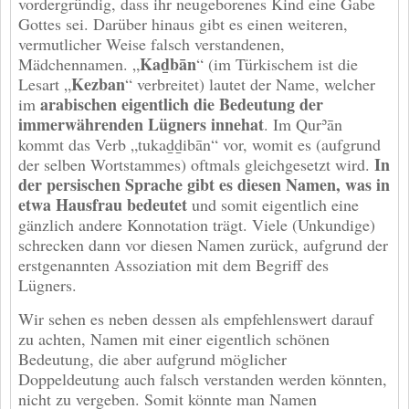
vordergründig, dass ihr neugeborenes Kind eine Gabe
Gottes sei. Darüber hinaus gibt es einen weiteren,
vermutlicher Weise falsch verstandenen,
Kaḏbān
Mädchennamen. „
“ (im Türkischem ist die
Kezban
Lesart „
“ verbreitet) lautet der Name, welcher
arabischen eigentlich die Bedeutung der
im
immerwährenden Lügners innehat
. Im Qurʾān
kommt das Verb „tukaḏḏibān“ vor, womit es (aufgrund
In
der selben Wortstammes) oftmals gleichgesetzt wird.
der persischen Sprache gibt es diesen Namen, was in
etwa Hausfrau bedeutet
und somit eigentlich eine
gänzlich andere Konnotation trägt. Viele (Unkundige)
schrecken dann vor diesen Namen zurück, aufgrund der
erstgenannten Assoziation mit dem Begriff des
Lügners.
Wir sehen es neben dessen als empfehlenswert darauf
zu achten, Namen mit einer eigentlich schönen
Bedeutung, die aber aufgrund möglicher
Doppeldeutung auch falsch verstanden werden könnten,
nicht zu vergeben. Somit könnte man Namen