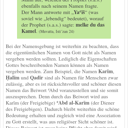
ebenfalls nach seinem Namen fragte.
Yaʿīš
Der Mann antworte mit „
“ (was
soviel wie „lebendig“ bedeutet), worauf
melke du das
der Prophet (s.a.s.) sagte:
Kamel
.
(Muvatta, Isti´zan 24)
Bei der Namensgebung ist weiterhin zu beachten, dass
die eigentümlichen Namen von Gott nicht als Namen
vergeben werden sollten. Lediglich die Eigenschaften
Gottes beschreibenden Namen können als Namen
Karīm
vergeben werden. Zum Beispiel, die Namen
,
Ḥalīm
Qadīr
und
sind als Namen für Menschen zwar
zulässig, aber es ist rücksichtsvoller und schöner diesen
Namen das Beiwort ʿAbd voranzustellen und sie somit
auszusprechen. Denn durch das Beiwort wird aus
ʿAbd al-Karīm
Karīm (der Freigiebige)
(der Diener
des Freigiebigen). Dadurch bleibt weiterhin die schöne
Bedeutung erhalten und zugleich wird eine Assoziation
zu Gott erstellt, was aus religiöser Sicht schöner ist.
Dieses Beiwort ist zwar keine Pflicht aber damit wird