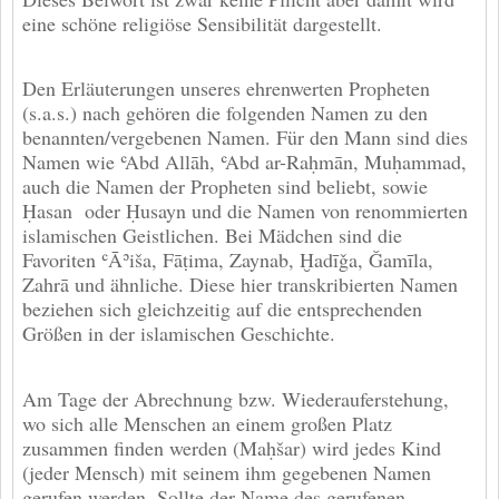
eine schöne religiöse Sensibilität dargestellt.
Den Erläuterungen unseres ehrenwerten Propheten
(s.a.s.) nach gehören die folgenden Namen zu den
benannten/vergebenen Namen. Für den Mann sind dies
Namen wie ʿAbd Allāh, ʿAbd ar-Raḥmān, Muḥammad,
auch die Namen der Propheten sind beliebt, sowie
Ḥasan oder Ḥusayn und die Namen von renommierten
islamischen Geistlichen. Bei Mädchen sind die
Favoriten ʿĀʾiša, Fāṭima, Zaynab, Ḫadīǧa, Ǧamīla,
Zahrā und ähnliche. Diese hier transkribierten Namen
beziehen sich gleichzeitig auf die entsprechenden
Größen in der islamischen Geschichte.
Am Tage der Abrechnung bzw. Wiederauferstehung,
wo sich alle Menschen an einem großen Platz
zusammen finden werden (Maḥšar) wird jedes Kind
(jeder Mensch) mit seinem ihm gegebenen Namen
gerufen werden. Sollte der Name des gerufenen