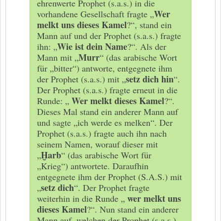
ehrenwerte Prophet (s.a.s.) in die
Wer
vorhandene Gesellschaft fragte „
melkt uns dieses Kamel
?“, stand ein
Mann auf und der Prophet (s.a.s.) fragte
Wie ist dein Name
ihn: „
?“. Als der
Murr
Mann mit „
“ (das arabische Wort
für „bitter“) antworte, entgegnete ihm
setz dich hin
der Prophet (s.a.s.) mit „
“.
Der Prophet (s.a.s.) fragte erneut in die
Wer melkt dieses Kamel
Runde: „
?“.
Dieses Mal stand ein anderer Mann auf
und sagte „ich werde es melken“. Der
Prophet (s.a.s.) fragte auch ihn nach
seinem Namen, worauf dieser mit
Ḫarb
„
“ (das arabische Wort für
„Krieg“) antwortete. Daraufhin
entgegnete ihm der Prophet (S.A.S.) mit
setz dich
„
“. Der Prophet fragte
wer melkt uns
weiterhin in die Runde „
dieses Kamel
?“. Nun stand ein anderer
Mann auf, welchen der Prophet (s.a.s.)