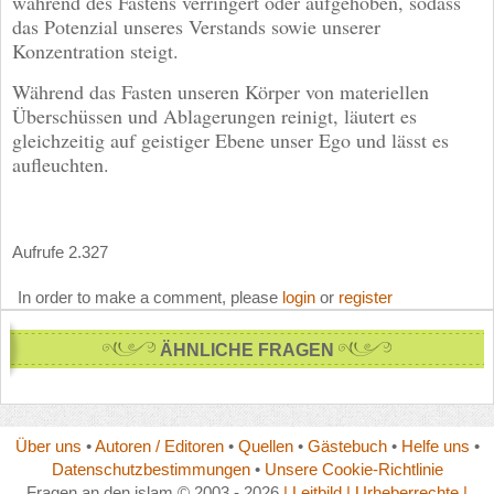
während des Fastens verringert oder aufgehoben, sodass
das Potenzial unseres Verstands sowie unserer
Konzentration steigt.
Während das Fasten unseren Körper von materiellen
Überschüssen und Ablagerungen reinigt, läutert es
gleichzeitig auf geistiger Ebene unser Ego und lässt es
aufleuchten.
Aufrufe 2.327
In order to make a comment, please
login
or
register
ÄHNLICHE FRAGEN
Über uns
•
Autoren / Editoren
•
Quellen
•
Gästebuch
•
Helfe uns
•
Datenschutzbestimmungen
•
Unsere Cookie-Richtlinie
Fragen an den islam © 2003 - 2026
| Leitbild
| Urheberrechte
|