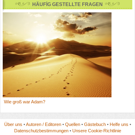
HÄUFİG GESTELLTE FRAGEN
Wie groß war Adam?
Über uns
•
Autoren / Editoren
•
Quellen
•
Gästebuch
•
Helfe uns
•
Datenschutzbestimmungen
•
Unsere Cookie-Richtlinie