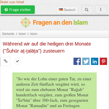
Direkt zum Inhalt
Frage stellen
Deutsch
Startseite
Islam
Islam
Während wir auf die heiligen drei Monate
("Šuhūr aṯ-ṯalāṯa") zusteuern
"So wie der Lohn einer guten Tat, zu einer
anderen Zeit fünffach vergütet wird, so
wird sie zum ehrbaren Monat "Raǧab"
hundertfach vergütet, zum großen Monat
"Šaʿbān" über 300-fach, zum gesegneten
Monat "Ramaḍān" und an Freitagen