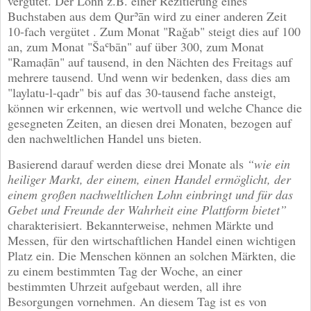
vergütet. Der Lohn z.B. einer Rezitierung eines
Buchstaben aus dem Qurʾān wird zu einer anderen Zeit
10-fach vergütet . Zum Monat "Raǧab" steigt dies auf 100
an, zum Monat "Šaʿbān" auf über 300, zum Monat
"Ramaḍān" auf tausend, in den Nächten des Freitags auf
mehrere tausend. Und wenn wir bedenken, dass dies am
"laylatu-l-qadr" bis auf das 30-tausend fache ansteigt,
können wir erkennen, wie wertvoll und welche Chance die
gesegneten Zeiten, an diesen drei Monaten, bezogen auf
den nachweltlichen Handel uns bieten.
Basierend darauf werden diese drei Monate als
“wie ein
heiliger Markt, der einem, einen Handel ermöglicht, der
einem großen nachweltlichen Lohn einbringt und für das
Gebet und Freunde der Wahrheit eine Plattform bietet”
charakterisiert. Bekannterweise, nehmen Märkte und
Messen, für den wirtschaftlichen Handel einen wichtigen
Platz ein. Die Menschen können an solchen Märkten, die
zu einem bestimmten Tag der Woche, an einer
bestimmten Uhrzeit aufgebaut werden, all ihre
Besorgungen vornehmen. An diesem Tag ist es von