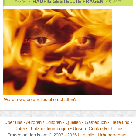
HÄUFİG GESTELLTE FRAGEN
Warum wurde der Teufel erschaffen?
Über uns
•
Autoren / Editoren
•
Quellen
•
Gästebuch
•
Helfe uns
•
Datenschutzbestimmungen
•
Unsere Cookie-Richtlinie
Fragen an den islam © 2003 - 2026
| Leitbild
| Urheberrechte
|