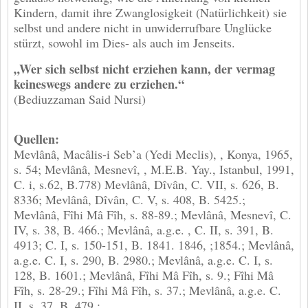
Kindern, damit ihre Zwanglosigkeit (Natürlichkeit) sie
selbst und andere nicht in unwiderrufbare Unglücke
stürzt, sowohl im Dies- als auch im Jenseits.
„Wer sich selbst nicht erziehen kann, der vermag
keineswegs andere zu erziehen.“
(Bediuzzaman Said Nursi)
Quellen:
Mevlânâ, Macâlis-i Seb’a (Yedi Meclis), , Konya, 1965,
s. 54; Mevlânâ, Mesnevî, , M.E.B. Yay., Istanbul, 1991,
C. i, s.62, B.778) Mevlânâ, Dîvân, C. VII, s. 626, B.
8336; Mevlânâ, Dîvân, C. V, s. 408, B. 5425.;
Mevlânâ, Fîhi Mâ Fîh, s. 88-89.; Mevlânâ, Mesnevî, C.
IV, s. 38, B. 466.; Mevlânâ, a.g.e. , C. II, s. 391, B.
4913; C. I, s. 150-151, B. 1841. 1846, ;1854.; Mevlânâ,
a.g.e. C. I, s. 290, B. 2980.; Mevlânâ, a.g.e. C. I, s.
128, B. 1601.; Mevlânâ, Fîhi Mâ Fîh, s. 9.; Fîhi Mâ
Fîh, s. 28-29.; Fîhi Mâ Fîh, s. 37.; Mevlânâ, a.g.e. C.
II, s. 37, B. 479.;