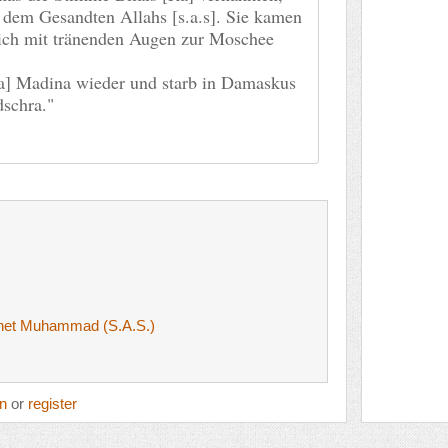
it dem Gesandten Allahs [s.a.s]. Sie kamen
ich mit tränenden Augen zur Moschee
Ra] Madina wieder und starb in Damaskus
dschra."
het Muhammad (S.A.S.)
in
or
register