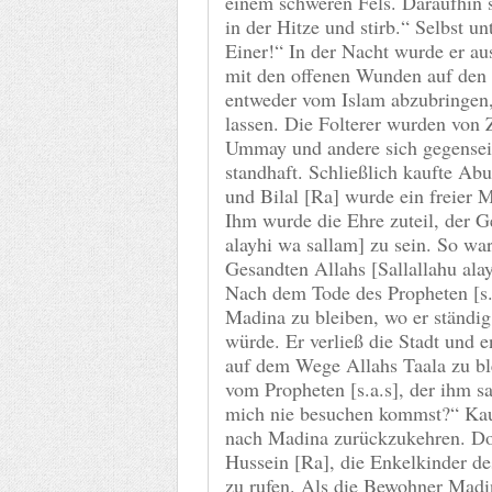
einem schweren Fels. Daraufhin sa
in der Hitze und stirb.“ Selbst un
Einer!“ In der Nacht wurde er au
mit den offenen Wunden auf den
entweder vom Islam abzubringen,
lassen. Die Folterer wurden von 
Ummay und andere sich gegenseit
standhaft. Schließlich kaufte Ab
und Bilal [Ra] wurde ein freier 
Ihm wurde die Ehre zuteil, der G
alayhi wa sallam] zu sein. So w
Gesandten Allahs [Sallallahu al
Nach dem Tode des Propheten [s.a
Madina zu bleiben, wo er ständi
würde. Er verließ die Stadt und e
auf dem Wege Allahs Taala zu ble
vom Propheten [s.a.s], der ihm s
mich nie besuchen kommst?“ Kaum
nach Madina zurückzukehren. D
Hussein [Ra], die Enkelkinder de
zu rufen. Als die Bewohner Madi