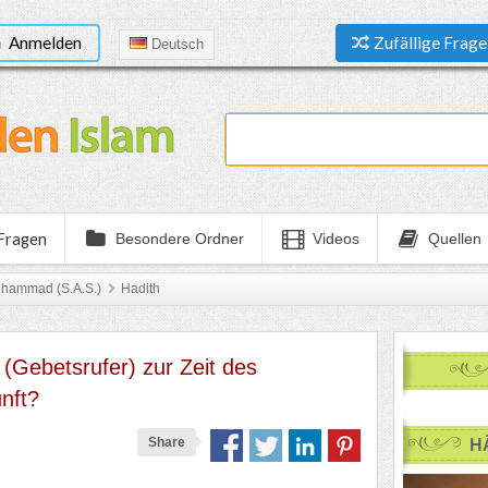
Anmelden
Zufällige Frage
Deutsch
 Fragen
Besondere Ordner
Videos
Quellen
uhammad (S.A.S.)
Hadith
(Gebetsrufer) zur Zeit des
nft?
Share
H