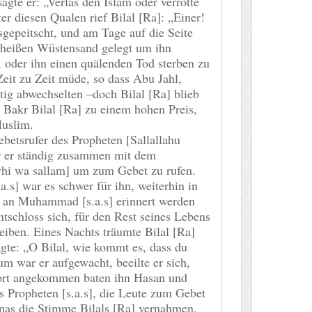
gte er: „Verlas den Islam oder verrotte
ter diesen Qualen rief Bilal [Ra]: „Einer!
sgepeitscht, und am Tage auf die Seite
 heißen Wüstensand gelegt um ihn
 oder ihn einen quälenden Tod sterben zu
Zeit zu Zeit müde, so dass Abu Jahl,
ig abwechselten –doch Bilal [Ra] blieb
u Bakr Bilal [Ra] zu einem hohen Preis,
Muslim.
ebetsrufer des Propheten [Sallallahu
ar er ständig zusammen mit dem
ayhi wa sallam] um zum Gebet zu rufen.
.s] war es schwer für ihn, weiterhin in
g an Muhammad [s.a.s] erinnert werden
ntschloss sich, für den Rest seines Lebens
iben. Eines Nachts träumte Bilal [Ra]
agte: „O Bilal, wie kommt es, dass du
 war er aufgewacht, beeilte er sich,
ort angekommen baten ihn Hasan und
s Propheten [s.a.s], die Leute zum Gebet
nas die Stimme Bilals [Ra] vernahmen,