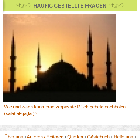
HÄUFİG GESTELLTE FRAGEN
Wie und wann kann man verpasste Pflichtgebete nachholen
(ṣalāt al-qaḍāʾ)?
Über uns
•
Autoren / Editoren
•
Quellen
•
Gästebuch
•
Helfe uns
•