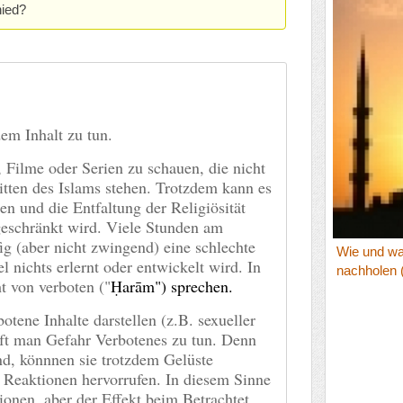
hied?
dem Inhalt zu tun.
, Filme oder Serien zu schauen, die nicht
itten des Islams stehen. Trotzdem kann es
en und die Entfaltung der Religiösität
geschränkt wird. Viele Stunden am
ig (aber nicht zwingend) eine schlechte
Wie und wa
el nichts erlernt oder entwickelt wird. In
nachholen (
t von verboten ("
Ḥarām") sprechen.
otene Inhalte darstellen (z.B. sexueller
uft man Gefahr Verbotenes zu tun. Denn
ind, könnnen sie trotzdem Gelüste
 Reaktionen hervorrufen. In diesem Sinne
ionen, aber der Effekt beim Betrachtet