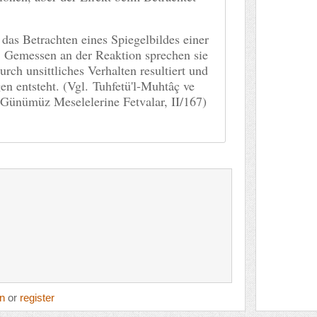
 das Betrachten eines Spiegelbildes einer
 Gemessen an der Reaktion sprechen sie
rch unsittliches Verhalten resultiert und
n entsteht. (Vgl. Tuhfetü'l-Muhtâç ve
 Günümüz Meselelerine Fetvalar, II/167)
in
or
register