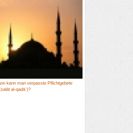
nn kann man verpasste Pflichtgebete
ṣalāt al-qaḍāʾ)?