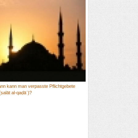
nn kann man verpasste Pflichtgebete
ṣalāt al-qaḍāʾ)?