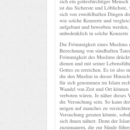
sich ein gottesfürchtiger Mensch
ist das Sicherste und Löblichste
sich von zweifelhaften Dingen di
wie solche Konzerte und vergleic
aufgebaut und beworben werden, k
unbedenklich in solche Konzerte
Die Frömmigkeit eines Muslims d
Berechnung von sündhaften Taten
Frömmigkeit des Muslims drückt 
dienen und mit seiner Lebensfüh
Gottes zu erreichen. Es ist also 
die den Muslim in dieser Hinsich
für sich genommen im Islam recht
Wandel von Zeit und Ort können 
verboten wären. Je näher dieses 
die Versuchung sein. So kann de
neigen auf manches zu verzichten,
Versuchung geraten könnte, sobald
sich ihnen nähert. Denn der Isl
zuzumauern, die zur Sünde führen