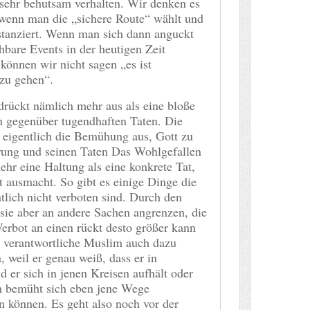
 sehr behutsam verhalten. Wir denken es
, wenn man die „sichere Route“ wählt und
stanziert. Wenn man sich dann anguckt
hbare Events in der heutigen Zeit
önnen wir nicht sagen „es ist
 zu gehen“.
rückt nämlich mehr aus als eine bloße
 gegenüber tugendhaften Taten. Die
eigentlich die Bemühung aus, Gott zu
rung und seinen Taten Das Wohlgefallen
mehr eine Haltung als eine konkrete Tat,
t ausmacht. So gibt es einige Dinge die
lich nicht verboten sind. Durch den
sie aber an andere Sachen angrenzen, die
Verbot an einen rückt desto größer kann
r verantwortliche Muslim auch dazu
 weil er genau weiß, dass er in
 er sich in jenen Kreisen aufhält oder
am bemüht sich eben jene Wege
 können. Es geht also noch vor der