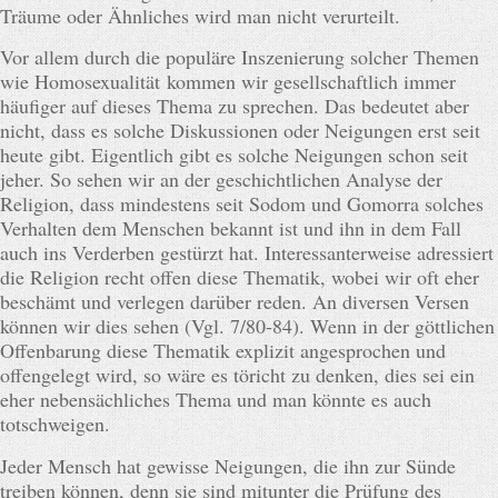
Träume oder Ähnliches wird man nicht verurteilt.
Vor allem durch die populäre Inszenierung solcher Themen
wie Homosexualität kommen wir gesellschaftlich immer
häufiger auf dieses Thema zu sprechen. Das bedeutet aber
nicht, dass es solche Diskussionen oder Neigungen erst seit
heute gibt. Eigentlich gibt es solche Neigungen schon seit
jeher. So sehen wir an der geschichtlichen Analyse der
Religion, dass mindestens seit Sodom und Gomorra solches
Verhalten dem Menschen bekannt ist und ihn in dem Fall
auch ins Verderben gestürzt hat. Interessanterweise adressiert
die Religion recht offen diese Thematik, wobei wir oft eher
beschämt und verlegen darüber reden. An diversen Versen
können wir dies sehen (Vgl. 7/80-84). Wenn in der göttlichen
Offenbarung diese Thematik explizit angesprochen und
offengelegt wird, so wäre es töricht zu denken, dies sei ein
eher nebensächliches Thema und man könnte es auch
totschweigen.
Jeder Mensch hat gewisse Neigungen, die ihn zur Sünde
treiben können, denn sie sind mitunter die Prüfung des