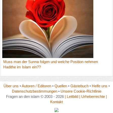
Muss man der Sunna folgen und welche Position nehmen
Hadithe im Islam ein??
Über uns
•
Autoren / Editoren
•
Quellen
•
Gästebuch
•
Helfe uns
•
Datenschutzbestimmungen
•
Unsere Cookie-Richtlinie
Fragen an den islam © 2003 - 2026
| Leitbild
| Urheberrechte
|
Kontakt