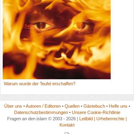
Warum wurde der Teufel erschaffen?
Über uns
•
Autoren / Editoren
•
Quellen
•
Gästebuch
•
Helfe uns
•
Datenschutzbestimmungen
•
Unsere Cookie-Richtlinie
Fragen an den islam © 2003 - 2026
| Leitbild
| Urheberrechte
|
Kontakt