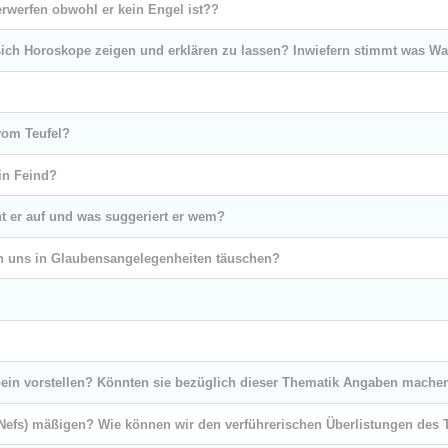
erwerfen obwohl er kein Engel ist??
sich Horoskope zeigen und erklären zu lassen? Inwiefern stimmt was W
vom Teufel?
in Feind?
t er auf und was suggeriert er wem?
 uns in Glaubensangelegenheiten täuschen?
ein vorstellen? Könnten sie bezüglich dieser Thematik Angaben mache
Nefs) mäßigen? Wie können wir den verführerischen Überlistungen des 