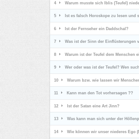
4
Warum musste sich Iblis (Teufel) nied
5
Ist es falsch Horoskope zu lesen und 
6
Ist der Fernseher ein Daddschal?
7
Was ist der Sinn der Einflüsterungen 
8
Warum ist der Teufel dem Menschen e
9
Wer oder was ist der Teufel? Wen such
10
Warum bzw. wie lassen wir Menschen
11
Kann man den Tot vorhersagen ??
12
Ist der Satan eine Art Jinn?
13
Was kann man sich unter der Höllenp
14
Wie können wir unser niederes Ego (