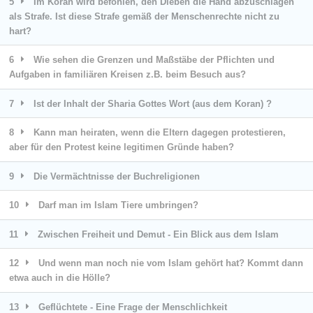
5
Im Koran wird befohlen, den Dieben die Hand abzuschlagen
als Strafe. Ist diese Strafe gemäß der Menschenrechte nicht zu
hart?
6
Wie sehen die Grenzen und Maßstäbe der Pflichten und
Aufgaben in familiären Kreisen z.B. beim Besuch aus?
7
Ist der Inhalt der Sharia Gottes Wort (aus dem Koran) ?
8
Kann man heiraten, wenn die Eltern dagegen protestieren,
aber für den Protest keine legitimen Gründe haben?
9
Die Vermächtnisse der Buchreligionen
10
Darf man im Islam Tiere umbringen?
11
Zwischen Freiheit und Demut - Ein Blick aus dem Islam
12
Und wenn man noch nie vom Islam gehört hat? Kommt dann
etwa auch in die Hölle?
13
Geflüchtete - Eine Frage der Menschlichkeit