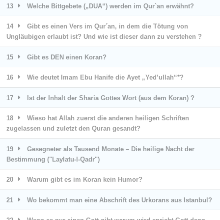
13
Welche Bittgebete („DUA“) werden im Qur`an erwähnt?
14
Gibt es einen Vers im Qur´an, in dem die Tötung von
Ungläubigen erlaubt ist? Und wie ist dieser dann zu verstehen ?
15
Gibt es DEN einen Koran?
16
Wie deutet Imam Ebu Hanife die Ayet „Yed’ullah“*?
17
Ist der Inhalt der Sharia Gottes Wort (aus dem Koran) ?
18
Wieso hat Allah zuerst die anderen heiligen Schriften
zugelassen und zuletzt den Quran gesandt?
19
Gesegneter als Tausend Monate – Die heilige Nacht der
Bestimmung ("Laylatu-l-Qadr")
20
Warum gibt es im Koran kein Humor?
21
Wo bekommt man eine Abschrift des Urkorans aus Istanbul?