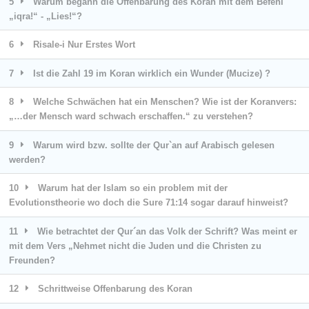
5
Warum begann die Offenbarung des Koran mit dem Befehl
„iqra!“ - „Lies!“?
6
Risale-i Nur Erstes Wort
7
Ist die Zahl 19 im Koran wirklich ein Wunder (Mucize) ?
8
Welche Schwächen hat ein Menschen? Wie ist der Koranvers:
„…der Mensch ward schwach erschaffen.“ zu verstehen?
9
Warum wird bzw. sollte der Qur`an auf Arabisch gelesen
werden?
10
Warum hat der Islam so ein problem mit der
Evolutionstheorie wo doch die Sure 71:14 sogar darauf hinweist?
11
Wie betrachtet der Qur´an das Volk der Schrift? Was meint er
mit dem Vers „Nehmet nicht die Juden und die Christen zu
Freunden?
12
Schrittweise Offenbarung des Koran