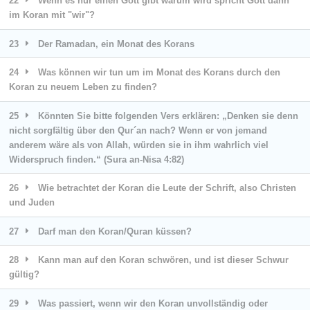
22
Wenn es nur einen Gott gibt warum wird spricht Gott dann
im Koran mit "wir"?
23
Der Ramadan, ein Monat des Korans
24
Was können wir tun um im Monat des Korans durch den
Koran zu neuem Leben zu finden?
25
Könnten Sie bitte folgenden Vers erklären: „Denken sie denn
nicht sorgfältig über den Qur´an nach? Wenn er von jemand
anderem wäre als von Allah, würden sie in ihm wahrlich viel
Widerspruch finden.“ (Sura an-Nisa 4:82)
26
Wie betrachtet der Koran die Leute der Schrift, also Christen
und Juden
27
Darf man den Koran/Quran küssen?
28
Kann man auf den Koran schwören, und ist dieser Schwur
gültig?
29
Was passiert, wenn wir den Koran unvollständig oder