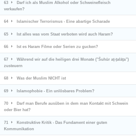
63
Darf ich als Muslim Alkohol oder Schweinefleisch
verkaufen?
64
Islamischer Terrorismus - Eine abartige Scharade
65
Ist alles was vom Staat verboten wird auch Haram?
66
Ist es Haram Filme oder Serien zu gucken?
67
Während wir auf die heiligen drei Monate ("Šuhūr aṯ-ṯalāṯa")
zusteuern
68
Was der Muslim NICHT ist
69
Islamophobie - Ein unlösbares Problem?
70
Darf man Berufe ausüben in dem man Kontakt mit Schwein
oder Bier hat?
71
Konstruktive Kritik - Das Fundament einer guten
Kommunikation