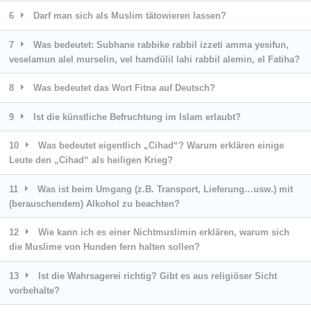
6
Darf man sich als Muslim tätowieren lassen?
7
Was bedeutet: Subhane rabbike rabbil izzeti amma yesifun,
veselamun alel murselin, vel hamdülil lahi rabbil alemin, el Fatiha?
8
Was bedeutet das Wort Fitna auf Deutsch?
9
Ist die künstliche Befruchtung im Islam erlaubt?
10
Was bedeutet eigentlich „Cihad“? Warum erklären einige
Leute den „Cihad“ als heiligen Krieg?
11
Was ist beim Umgang (z.B. Transport, Lieferung…usw.) mit
(berauschendem) Alkohol zu beachten?
12
Wie kann ich es einer Nichtmuslimin erklären, warum sich
die Muslime von Hunden fern halten sollen?
13
Ist die Wahrsagerei richtig? Gibt es aus religiöser Sicht
vorbehalte?