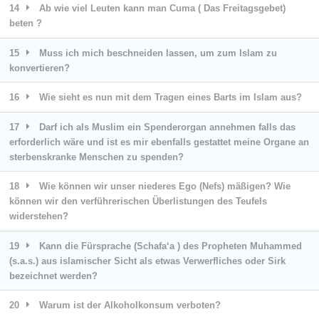
14
Ab wie viel Leuten kann man Cuma ( Das Freitagsgebet)
beten ?
15
Muss ich mich beschneiden lassen, um zum Islam zu
konvertieren?
16
Wie sieht es nun mit dem Tragen eines Barts im Islam aus?
17
Darf ich als Muslim ein Spenderorgan annehmen falls das
erforderlich wäre und ist es mir ebenfalls gestattet meine Organe an
sterbenskranke Menschen zu spenden?
18
Wie können wir unser niederes Ego (Nefs) mäßigen? Wie
können wir den verführerischen Überlistungen des Teufels
widerstehen?
19
Kann die Fürsprache (Schafa‘a ) des Propheten Muhammed
(s.a.s.) aus islamischer Sicht als etwas Verwerfliches oder Sirk
bezeichnet werden?
20
Warum ist der Alkoholkonsum verboten?