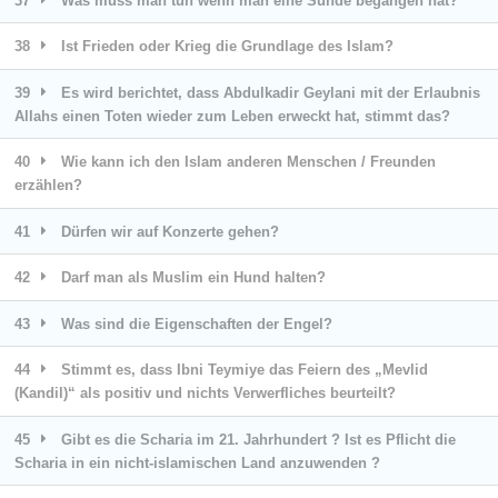
37
Was muss man tun wenn man eine Sünde begangen hat?
38
Ist Frieden oder Krieg die Grundlage des Islam?
39
Es wird berichtet, dass Abdulkadir Geylani mit der Erlaubnis
Allahs einen Toten wieder zum Leben erweckt hat, stimmt das?
40
Wie kann ich den Islam anderen Menschen / Freunden
erzählen?
41
Dürfen wir auf Konzerte gehen?
42
Darf man als Muslim ein Hund halten?
43
Was sind die Eigenschaften der Engel?
44
Stimmt es, dass Ibni Teymiye das Feiern des „Mevlid
(Kandil)“ als positiv und nichts Verwerfliches beurteilt?
45
Gibt es die Scharia im 21. Jahrhundert ? Ist es Pflicht die
Scharia in ein nicht-islamischen Land anzuwenden ?