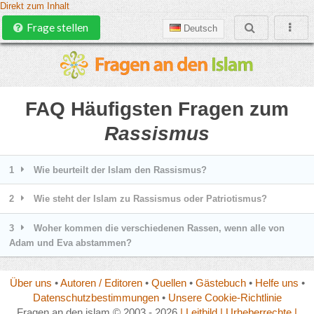
Direkt zum Inhalt
Frage stellen
Deutsch
FAQ Häufigsten Fragen zum
Rassismus
1
Wie beurteilt der Islam den Rassismus?
2
Wie steht der Islam zu Rassismus oder Patriotismus?
3
Woher kommen die verschiedenen Rassen, wenn alle von
Adam und Eva abstammen?
Über uns
•
Autoren / Editoren
•
Quellen
•
Gästebuch
•
Helfe uns
•
Datenschutzbestimmungen
•
Unsere Cookie-Richtlinie
Fragen an den islam © 2003 - 2026
| Leitbild
| Urheberrechte
|