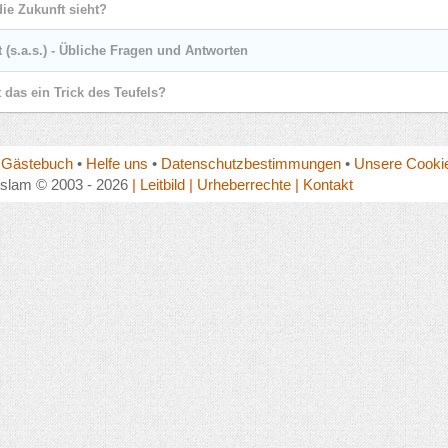
ie Zukunft sieht?
(s.a.s.) - Übliche Fragen und Antworten
t das ein Trick des Teufels?
•
Gästebuch
•
Helfe uns
•
Datenschutzbestimmungen
•
Unsere Cookie
islam © 2003 - 2026
| Leitbild
| Urheberrechte
| Kontakt