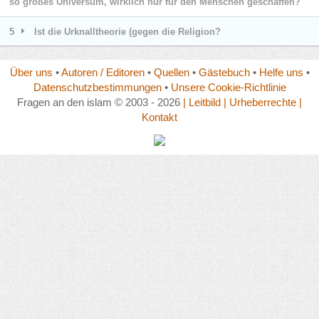
so großes Universum, wirklich nur für den Menschen geschaffen?
5
Ist die Urknalltheorie (gegen die Religion?
Über uns
•
Autoren / Editoren
•
Quellen
•
Gästebuch
•
Helfe uns
•
Datenschutzbestimmungen
•
Unsere Cookie-Richtlinie
Fragen an den islam © 2003 - 2026
| Leitbild
| Urheberrechte
|
Kontakt