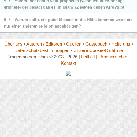
5
Stimmt der hadith vom propheten (wenn ich mich richtig
erinnere) der besagt das es im islam 72 sekten geben wird?gibt
6
Warum sollte ein guter Mensch in die Hölle kommen wenn sie
nur einer anderen religion angehörigen?
Über uns
•
Autoren / Editoren
•
Quellen
•
Gästebuch
•
Helfe uns
•
Datenschutzbestimmungen
•
Unsere Cookie-Richtlinie
Fragen an den islam © 2003 - 2026
| Leitbild
| Urheberrechte
|
Kontakt