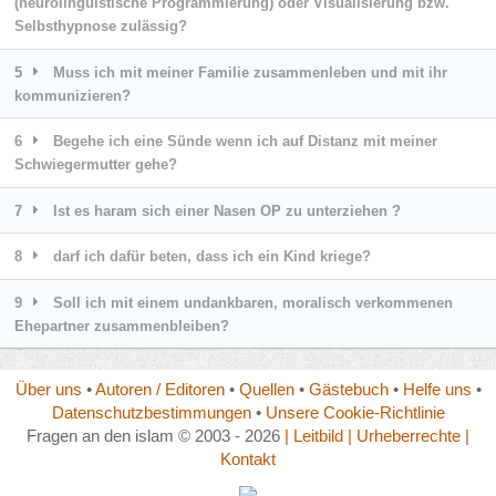
(neurolinguistische Programmierung) oder Visualisierung bzw.
Selbsthypnose zulässig?
5
Muss ich mit meiner Familie zusammenleben und mit ihr
kommunizieren?
6
Begehe ich eine Sünde wenn ich auf Distanz mit meiner
Schwiegermutter gehe?
7
Ist es haram sich einer Nasen OP zu unterziehen ?
8
darf ich dafür beten, dass ich ein Kind kriege?
9
Soll ich mit einem undankbaren, moralisch verkommenen
Ehepartner zusammenbleiben?
Über uns
•
Autoren / Editoren
•
Quellen
•
Gästebuch
•
Helfe uns
•
Datenschutzbestimmungen
•
Unsere Cookie-Richtlinie
Fragen an den islam © 2003 - 2026
| Leitbild
| Urheberrechte
|
Kontakt