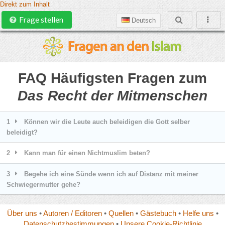
Direkt zum Inhalt
Frage stellen
Deutsch
FAQ Häufigsten Fragen zum
Das Recht der Mitmenschen
1
Können wir die Leute auch beleidigen die Gott selber
beleidigt?
2
Kann man für einen Nichtmuslim beten?
3
Begehe ich eine Sünde wenn ich auf Distanz mit meiner
Schwiegermutter gehe?
Über uns
•
Autoren / Editoren
•
Quellen
•
Gästebuch
•
Helfe uns
•
Datenschutzbestimmungen
•
Unsere Cookie-Richtlinie