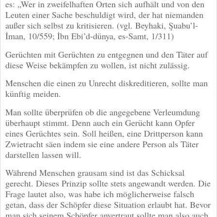
es: „Wer in zweifelhaften Orten sich aufhält und von den
Leuten einer Sache beschuldigt wird, der hat niemanden
außer sich selbst zu kritisieren. (vgl. Beyhaki, Şuabu’l-
İman, 10/559; İbn Ebi’d-dünya, es-Samt, 1/311)
Gerüchten mit Gerüchten zu entgegnen und den Täter auf
diese Weise bekämpfen zu wollen, ist nicht zulässig.
Menschen die einen zu Unrecht diskreditieren, sollte man
künftig meiden.
Man sollte überprüfen ob die angegebene Verleumdung
überhaupt stimmt. Denn auch ein Gerücht kann Opfer
eines Gerüchtes sein. Soll heißen, eine Drittperson kann
Zwietracht säen indem sie eine andere Person als Täter
darstellen lassen will.
Während Menschen grausam sind ist das Schicksal
gerecht. Dieses Prinzip sollte stets angewandt werden. Die
Frage lautet also, was habe ich möglicherweise falsch
getan, dass der Schöpfer diese Situation erlaubt hat. Bevor
man sich seinem Schöpfer anvertraut sollte man also auch