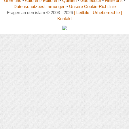
Über uns
•
Autoren / Editoren
•
Quellen
•
Gästebuch
•
Helfe uns
•
Datenschutzbestimmungen
•
Unsere Cookie-Richtlinie
Fragen an den islam © 2003 - 2026
| Leitbild
| Urheberrechte
|
Kontakt