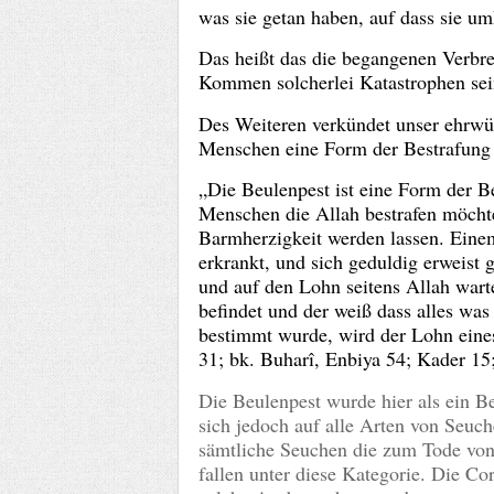
was sie getan haben, auf dass sie 
Das heißt das die begangenen Verbr
Kommen solcherlei Katastrophen sei
Des Weiteren verkündet unser ehrwür
Menschen eine Form der Bestrafung s
„Die Beulenpest ist eine Form der B
Menschen die Allah bestrafen möchte
Barmherzigkeit werden lassen. Eine
erkrankt, und sich geduldig erweist
und auf den Lohn seitens Allah wart
befindet und der weiß dass alles was
bestimmt wurde, wird der Lohn eine
31; bk. Buharî, Enbiya 54; Kader 1
Die Beulenpest wurde hier als ein Be
sich jedoch auf alle Arten von Seuc
sämtliche Seuchen die zum Tode von
fallen unter diese Kategorie. Die Co