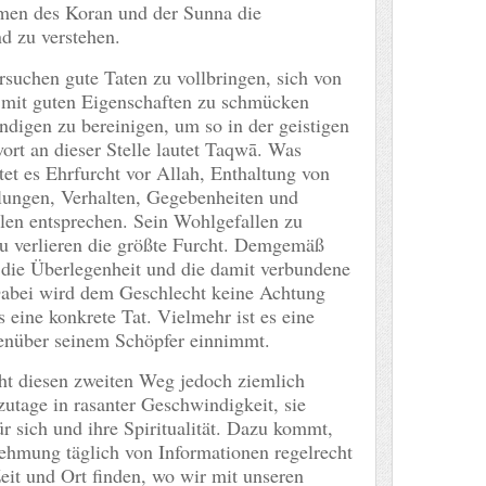
hmen des Koran und der Sunna die
d zu verstehen.
rsuchen gute Taten zu vollbringen, sich von
z mit guten Eigenschaften zu schmücken
ändigen zu bereinigen, um so in der geistigen
rt an dieser Stelle lautet Taqwā. Was
et es Ehrfurcht vor Allah, Enthaltung von
ungen, Verhalten, Gegebenheiten und
len entsprechen. Sein Wohlgefallen zu
 zu verlieren die größte Furcht. Demgemäß
die Überlegenheit und die damit verbundene
abei wird dem Geschlecht keine Achtung
 eine konkrete Tat. Vielmehr ist es eine
genüber seinem Schöpfer einnimmt.
ht diesen zweiten Weg jedoch ziemlich
utage in rasanter Geschwindigkeit, sie
ür sich und ihre Spiritualität. Dazu kommt,
ehmung täglich von Informationen regelrecht
eit und Ort finden, wo wir mit unseren