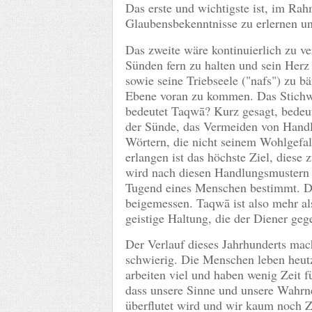
Das erste und wichtigste ist, im Ra
Glaubensbekenntnisse zu erlernen un
Das zweite wäre kontinuierlich zu ve
Sünden fern zu halten und sein Her
sowie seine Triebseele ("nafs") zu b
Ebene voran zu kommen. Das Stichwo
bedeutet Taqwā? Kurz gesagt, bedeut
der Sünde, das Vermeiden von Handl
Wörtern, die nicht seinem Wohlgefal
erlangen ist das höchste Ziel, diese
wird nach diesen Handlungsmustern 
Tugend eines Menschen bestimmt. D
beigemessen. Taqwā ist also mehr als
geistige Haltung, die der Diener ge
Der Verlauf dieses Jahrhunderts mac
schwierig. Die Menschen leben heutz
arbeiten viel und haben wenig Zeit f
dass unsere Sinne und unsere Wahrn
überflutet wird und wir kaum noch Z