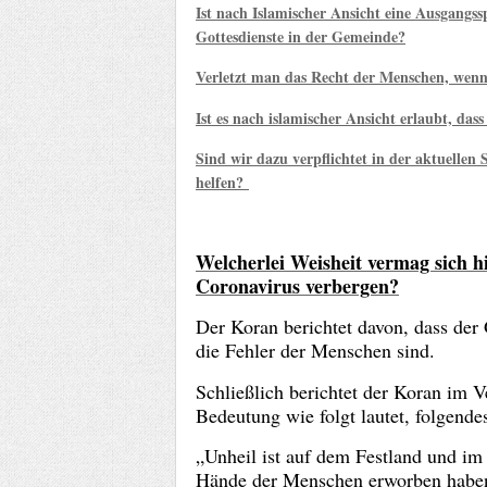
Ist nach Islamischer Ansicht eine Ausgangss
Gottesdienste in der Gemeinde?
Verletzt man das Recht der Menschen, wen
Ist es nach islamischer Ansicht erlaubt, da
Sind wir dazu verpflichtet in der aktuelle
helfen?
Welcherlei Weisheit vermag sich h
Coronavirus verbergen?
Der Koran berichtet davon, dass der
die Fehler der Menschen sind.
Schließlich berichtet der Koran im 
Bedeutung wie folgt lautet, folgende
„Unheil ist auf dem Festland und im
Hände der Menschen erworben haben, 