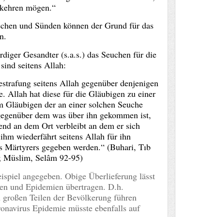
umkehren mögen.“
echen und Sünden können der Grund für das
n.
diger Gesandter (s.a.s.) das Seuchen für die
ind seitens Allah:
estrafung seitens Allah gegenüber denjenigen
. Allah hat diese für die Gläubigen zu einer
m Gläubigen der an einer solchen Seuche
 gegenüber dem was über ihn gekommen ist,
end an dem Ort verbleibt an dem er sich
 ihm wiederfährt seitens Allah für ihn
s Märtyrers gegeben werden.“ (Buhari, Tıb
5; Müslim, Selâm 92-95)
ispiel angegeben. Obige Überlieferung lässt
hen und Epidemien übertragen. D.h.
 großen Teilen der Bevölkerung führen
ronavirus Epidemie müsste ebenfalls auf