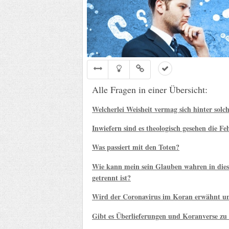
Alle Fragen in einer Übersicht:
Welcherlei Weisheit vermag sich hinter sol
Inwiefern sind es theologisch gesehen die Fe
Was passiert mit den Toten?
Wie kann mein sein Glauben wahren in die
getrennt ist?
Wird der Coronavirus im Koran erwähnt un
Gibt es Überlieferungen und Koranverse z