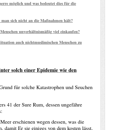
perre möglich und was bedeutet dies für die
n man sich nicht an die Maßnahmen hält?
ss Menschen unverhältnismäßig viel einkaufen?
n Situation auch nichtmuslimischen Menschen zu
inter solch einer Epidemie wie den
 Grund für solche Katastrophen und Seuchen
Vers 41 der Sure Rum, dessen ungefähre
s:
 Meer erschienen wegen dessen, was die
damit Er sie einiges von dem kosten lässt,