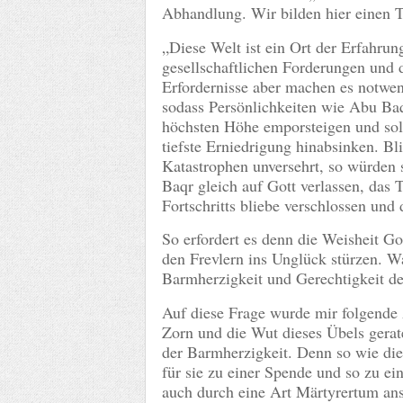
Abhandlung. Wir bilden hier einen 
„Diese Welt ist ein Ort der Erfahrun
gesellschaftlichen Forderungen und
Erfordernisse aber machen es notwendi
sodass Persönlichkeiten wie Abu Ba
höchsten Höhe emporsteigen und solc
tiefste Erniedrigung hinabsinken. Bl
Katastrophen unversehrt, so würden
Baqr gleich auf Gott verlassen, das
Fortschritts bliebe verschlossen und 
So erfordert es denn die Weisheit G
den Frevlern ins Unglück stürzen. Wa
Barmherzigkeit und Gerechtigkeit de
Auf diese Frage wurde mir folgende 
Zorn und die Wut dieses Übels gera
der Barmherzigkeit. Denn so wie die
für sie zu einer Spende und so zu e
auch durch eine Art Märtyrertum ans