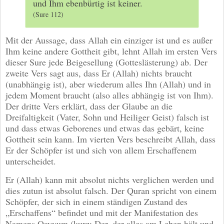
und Ihm ebenbürtig ist keiner.
(Sure 112)
Mit der Aussage, dass Allah ein einziger ist und es außer
Ihm keine andere Gottheit gibt, lehnt Allah im ersten Vers
dieser Sure jede Beigesellung (Gotteslästerung) ab. Der
zweite Vers sagt aus, dass Er (Allah) nichts braucht
(unabhängig ist), aber wiederum alles Ihn (Allah) und in
jedem Moment braucht (also alles abhängig ist von Ihm).
Der dritte Vers erklärt, dass der Glaube an die
Dreifaltigkeit (Vater, Sohn und Heiliger Geist) falsch ist
und dass etwas Geborenes und etwas das gebärt, keine
Gottheit sein kann. Im vierten Vers beschreibt Allah, dass
Er der Schöpfer ist und sich von allem Erschaffenem
unterscheidet.
Er (Allah) kann mit absolut nichts verglichen werden und
dies zutun ist absolut falsch. Der Quran spricht von einem
Schöpfer, der sich in einem ständigen Zustand des
„Erschaffens“ befindet und mit der Manifestation des
Namens Qayyum (kurz: Der, der alles am Leben hält und