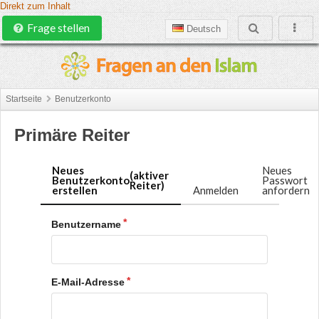
Direkt zum Inhalt
Frage stellen
Deutsch
Startseite
Benutzerkonto
Primäre Reiter
Neues
Neues
(aktiver
Benutzerkonto
Passwort
Reiter)
erstellen
Anmelden
anfordern
Benutzername
E-Mail-Adresse