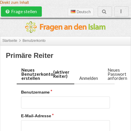
Direkt zum Inhalt
Frage stellen
Deutsch
Startseite
Benutzerkonto
Primäre Reiter
Neues
Neues
(aktiver
Benutzerkonto
Passwort
Reiter)
erstellen
Anmelden
anfordern
Benutzername
E-Mail-Adresse