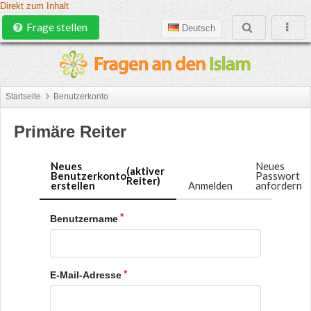
Direkt zum Inhalt
Frage stellen
Deutsch
Startseite
Benutzerkonto
Primäre Reiter
Neues
Neues
(aktiver
Benutzerkonto
Passwort
Reiter)
erstellen
Anmelden
anfordern
Benutzername
E-Mail-Adresse