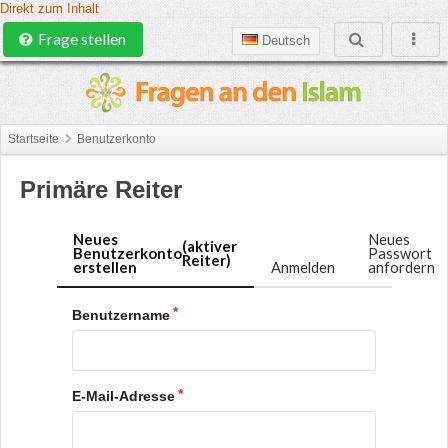
Direkt zum Inhalt
Frage stellen
Deutsch
Startseite
Benutzerkonto
Primäre Reiter
Neues
Neues
(aktiver
Benutzerkonto
Passwort
Reiter)
erstellen
Anmelden
anfordern
Benutzername
E-Mail-Adresse